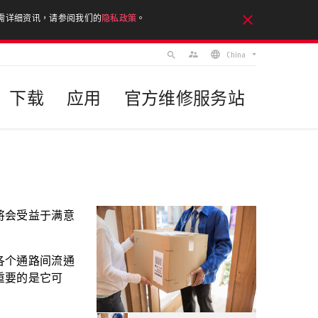
。如需详细资讯，请参阅我们的
隐私政策
。
supervisor_account
search
China
下载
应用
官方维修服务站
China
将会受益于满意
各个通路间流通
重要的是它可