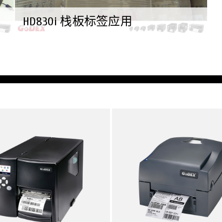
HD830i 栈板标签应用
探索
运输与物流
管理货物放存与归类