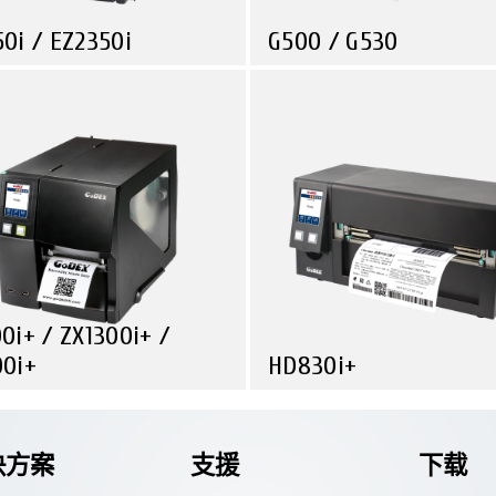
0i / EZ2350i
G500 / G530
探索
输与物流
运输与物流
条码打印机
性能与性价比的结合
0i+ / ZX1300i+ /
00i+
HD830i+
探索
售业
运输与物流
制造业
运输与物流
制造业
起，ZX1000i+系列是适合您
8英寸工业条码打印机，耗时
。
率高!
决方案
支援
下载