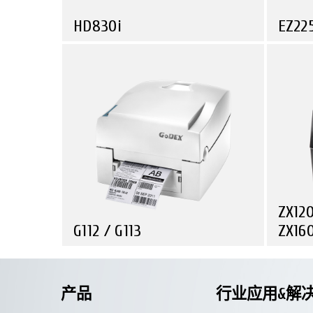
HD830i
EZ225
探索
运输与物流
运
宽幅标签打印机种，8.64"宽，300dpi
工业型
ZX120
G112 / G113
ZX16
探索
零售业
运输与物流
零
一贯质量，让你物超所值！
自动化兴
的选择
产品
行业应用&解