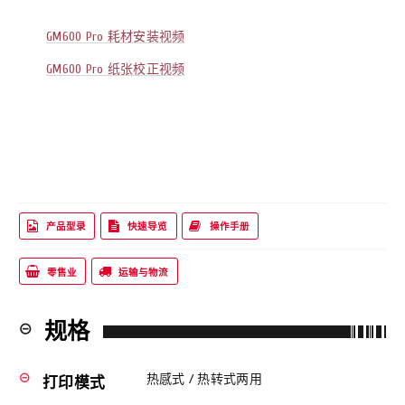
GM600 Pro 耗材安装视频
GM600 Pro 纸张校正视频
产品型录
快速导览
操作手册
零售业
运输与物流
规格
remove_circle_outline
热感式 / 热转式两用
remove_circle_outline
打印模式