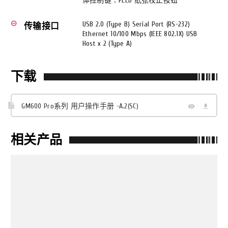
体控制键：FEED 纸张校正按钮
USB 2.0 (Type B) Serial Port (RS-232)
remove_circle_outline
传输接口
Ethernet 10/100 Mbps (IEEE 802.1X) USB
Host x 2 (Type A)
下载
GM600 Pro系列 用户操作手册 -A.2(SC)
相关产品