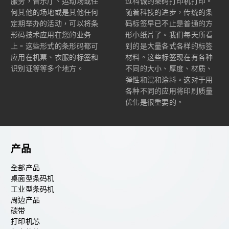
服务，音乐厅、运动场或任
过科诚的条码打印机打印。
何其他的场地或是其他任何
随着科技的进步，传统的条
定期举办的活动，可以将条
码标签早已不止是普通的方
形码技术应用在您的业务
形小纸片了。我们每天所看
上。这些形式的条形码都可
到的是大量各式各样的标签
应用在机票、衣服的标签和
材料。这些标签现在有各种
识别证等等多个地方。
不同的大小、厚度、材质、
弹性和混和涂料。这对于用
各种不同的应用将印刷质量
优化是很重要的。
产品
全部产品
桌面型条码机
工业型条码机
周边产品
碳带
打印机芯