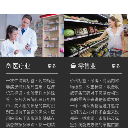
医疗业
零售业
更多
更多
一次性试管标签，药袋标签
价格标签、吊牌、商品内容
等病患识别条码应用，医疗
物标签、珠宝标签、收费收
记录标识，实验室样本追踪
据等条形码对于灵活度相当
等，在各大医院和医疗机构
高的零售业来说是很重要的
中，病人相关讯息的实时识
一环。确认货物运送并追踪
别已成为了普遍的需求。医
它们的去向对许多企业来说
用腕带有了条形码能够储存
都是一道难题。条形码及标
病患数据及跟踪，使一切精
签系统能更方便的掌握供需