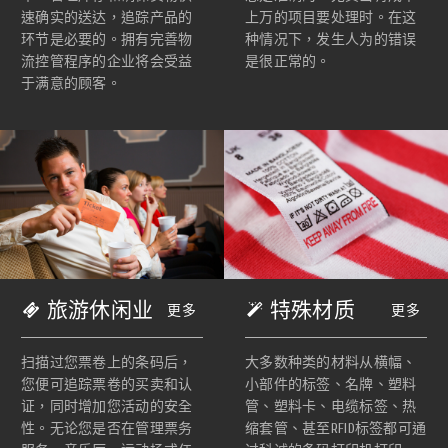
上万的项目要处理时。在这
速确实的送达，追踪产品的
种情况下，发生人为的错误
环节是必要的。拥有完善物
是很正常的。
流控管程序的企业将会受益
于满意的顾客。
旅游休闲业
特殊材质
更多
更多
扫描过您票卷上的条码后，
大多数种类的材料从横幅、
您便可追踪票卷的买卖和认
小部件的标签、名牌、塑料
证，同时增加您活动的安全
管、塑料卡、电缆标签、热
性。无论您是否在管理票务
缩套管、甚至RFID标签都可通