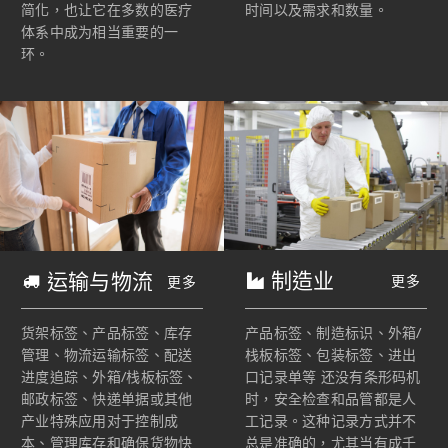
简化，也让它在多数的医疗
时间以及需求和数量。
体系中成为相当重要的一
环。
制造业
运输与物流
更多
更多
产品标签、制造标识、外箱/
货架标签、产品标签、库存
栈板标签、包装标签、进出
管理、物流运输标签、配送
口记录单等 还没有条形码机
进度追踪、外箱/栈板标签、
时，安全检查和品管都是人
邮政标签、快递单据或其他
工记录。这种记录方式并不
产业特殊应用对于控制成
总是准确的，尤其当有成千
本、管理库存和确保货物快