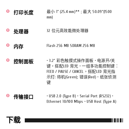
最小 1” (25.4 mm)** ; 最大 50.09“(1500
remove_circle_outline
打印长度
mm)
32 位元高效能微处理器
remove_circle_outline
处理器
Flash 256 MB SDRAM 256 MB
remove_circle_outline
内存
• 3.2” 彩色触摸式操作面板 • 电源开/关
remove_circle_outline
控制面板
键，搭配LED 背光 • 一组多功能控制键：
FEED / PAUSE / CANCEL，搭配LED 背光指
示灯: 待机(Green); 错误(Red) • 纸张侦测
键
• USB 2.0 (Type B) • Serial Port (RS232) •
remove_circle_outline
传输接口
Ethernet 10/100 Mbps • USB Host (Type A)
下载